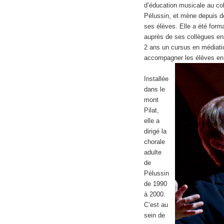
d’éducation musicale au co
Pélussin, et mène depuis d
ses élèves. Elle a été forma
auprès de ses collègues ens
2 ans un cursus en médiati
accompagner les élèves en d
Installée
dans le
mont
Pilat,
elle a
dirigé la
chorale
adulte
de
Pélussin
de 1990
à 2000.
C’est au
sein de