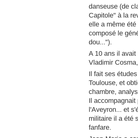
danseuse (de cla
Capitole" à la r
elle a même été 
composé le génér
dou...").
A 10 ans il avai
Vladimir Cosma, d
Il fait ses étud
Toulouse, et obti
chambre, analys
Il accompagnait 
l'Aveyron... et 
militaire il a é
fanfare.