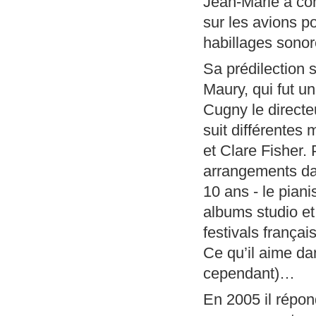
Jean-Marie a co
sur les avions po
habillages sono
Sa prédilection 
Maury, qui fut un
Cugny le directe
suit différentes
et Clare Fisher. 
arrangements dan
10 ans - le pian
albums studio et
festivals frança
Ce qu’il aime dan
cependant)…
En 2005 il répon